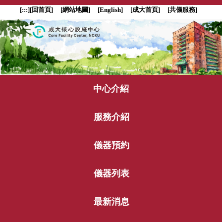
跳
[:::]
[回首頁]
[網站地圖]
[English]
[成大首頁]
[共儀服務]
到
主
要
內
容
區
塊
中心介紹
服務介紹
儀器預約
儀器列表
最新消息