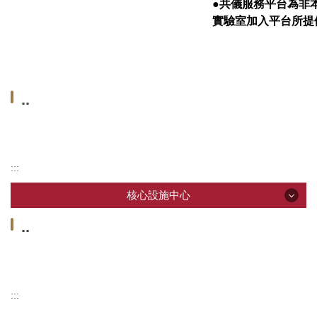
●
共儀服務平台
為非
實驗室加入平台所提
..
:::
核心設施中心
核心設施中心
..
:::