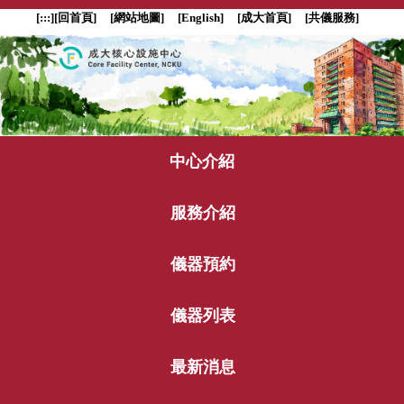
跳
[:::]
[回首頁]
[網站地圖]
[English]
[成大首頁]
[共儀服務]
到
主
要
內
容
區
塊
中心介紹
服務介紹
儀器預約
儀器列表
最新消息