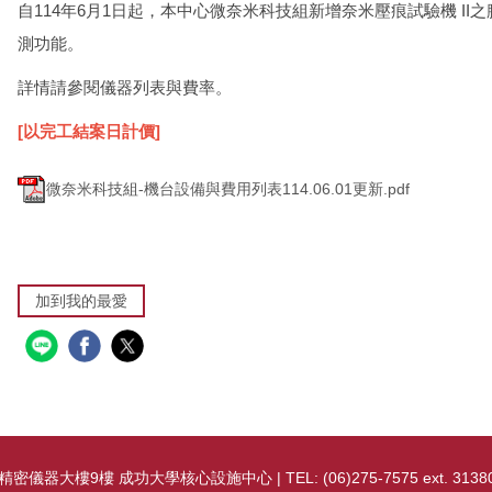
自114年6月1日起，本中心微奈米科技組新增奈米壓痕試驗機 II
測功能。
詳情請參閱儀器列表與費率。
[以完工結案日計價]
微奈米科技組-機台設備與費用列表114.06.01更新.pdf
加到我的最愛
樓9樓 成功大學核心設施中心 | TEL: (06)275-7575 ext. 31380 | F