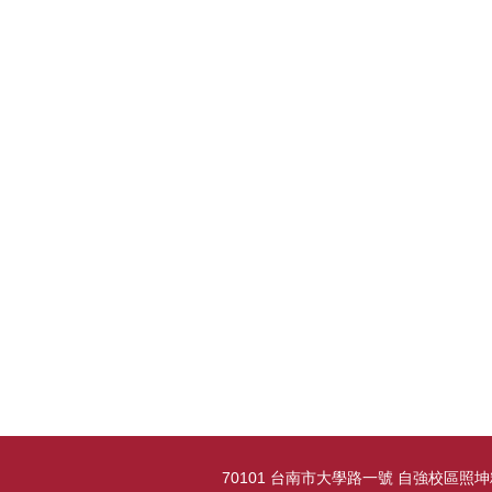
70101 台南市大學路一號 自強校區照坤精密儀器大