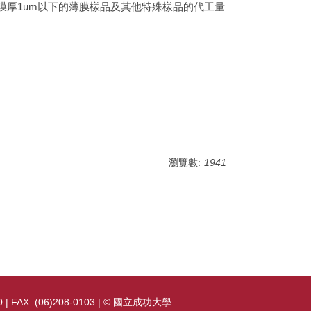
之膜厚1um以下的薄膜樣品及其他特殊樣品的代工量
瀏覽數:
1941
AX: (06)208-0103 | © 國立成功大學