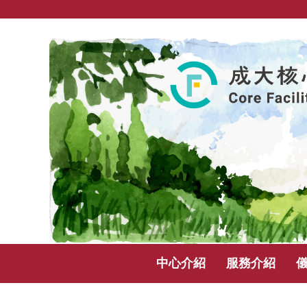
跳
到
主
要
內
容
區
塊
中心介紹
服務介紹