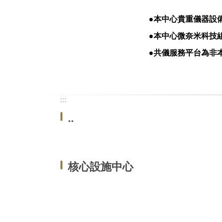
●
本中心貴重儀器設
●
本中心微奈米科技
●
共儀服務平台
為非
:::
..
核心設施中心