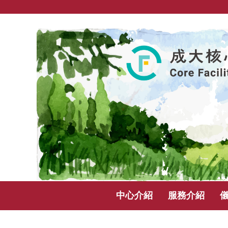
跳
到
主
要
內
容
區
塊
中心介紹
服務介紹