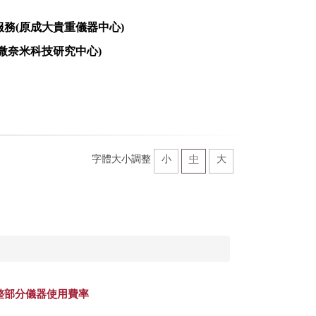
服務
(
原成大貴重儀器中心
)
微奈米科技研究中心
)
字體大小調整
小
中
大
調整部分儀器使用費率