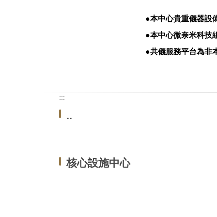
●
本中心貴重儀器設
●
本中心微奈米科技
●
共儀服務平台
為非
:::
..
核心設施中心